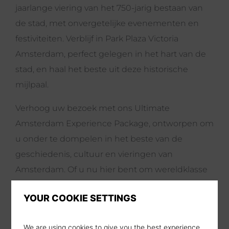
jaarlange viering van het 750-jarig bestaan van
de stad, met onvergetelijke evenementen en
festiviteiten. Verblijf in Park Plaza Victoria
Amsterdam, perfect gelegen in het hart van de
stad, en haal het beste uit deze historische
mijlpaal.
Verhoog uw bezoek met ons Ultimate
Amsterdam Experience Package, ontworpen om
u onder te dompelen in het beste van de
geschiedenis, cultuur en vieringen van
Amsterdam. Of u nu hier bent om wereldklasse
musea te verkennen, deel te nemen aan de
YOUR COOKIE SETTINGS
stadsbrede festiviteiten, of te genieten van de
levendige sfeer, Park Plaza Victoria Amsterdam
We are using cookies to give you the best experience