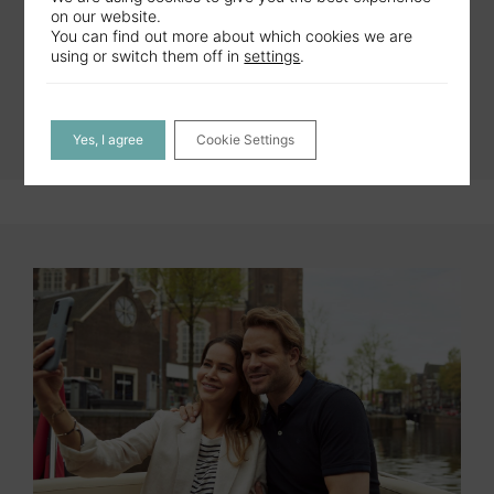
zorgt voor een gedenkwaardig en comfortabel
on our website.
You can find out more about which cookies we are
verblijf.
using or switch them off in
settings
.
BOEK NU
Yes, I agree
Cookie Settings