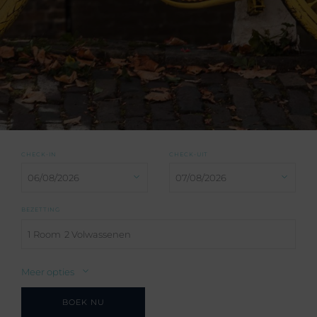
CHECK-IN
CHECK-UIT
BEZETTING
1 Room
2 Volwassenen
Meer opties
BOEK NU