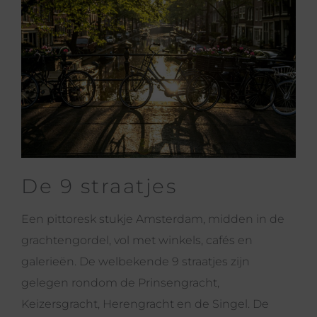
De 9 straatjes
Een pittoresk stukje Amsterdam, midden in de
grachtengordel, vol met winkels, cafés en
galerieën. De welbekende 9 straatjes zijn
gelegen rondom de Prinsengracht,
Keizersgracht, Herengracht en de Singel. De