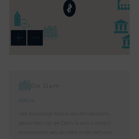
De Dam
600 m
Het Koninklijk Paleis van Amsterdam,
gevonden op de Dam, is een iconisch
monument van de stad sinds het voor