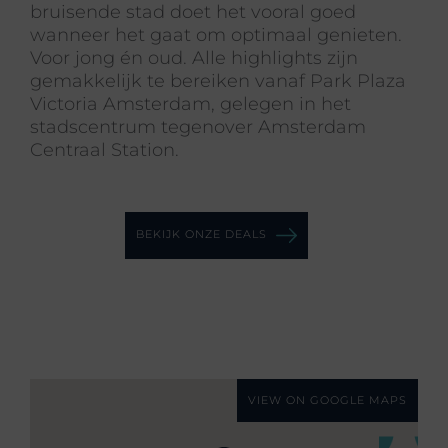
bruisende stad doet het vooral goed
wanneer het gaat om optimaal genieten.
Voor jong én oud. Alle highlights zijn
gemakkelijk te bereiken vanaf Park Plaza
Victoria Amsterdam, gelegen in het
stadscentrum tegenover Amsterdam
Centraal Station.
BEKIJK ONZE DEALS
VIEW ON GOOGLE MAPS