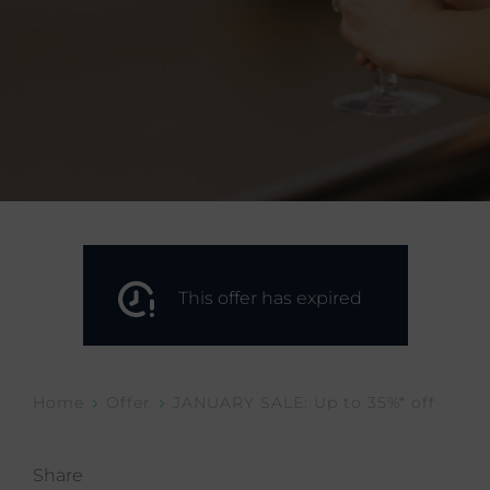
This offer has expired
Home
Offer
JANUARY SALE: Up to 35%* off
Share