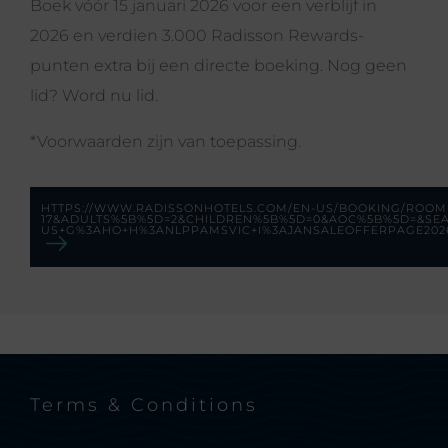
Boek vóór 15 januari 2026 voor een verblijf in
2026 en verdien 3.000 Radisson Rewards-
punten extra bij een directe boeking. Nog geen
lid? Word nu lid.
*Voorwaarden zijn van toepassing.
HTTPS://WWW.RADISSONHOTELS.COM/EN-US/BOOKING/ROOM-D
17&ADULTS%5B%5D=2&CHILDREN%5B%5D=0&AOC%5B%5D=&SE
US+G%3AHO+H%3ANLPPAMSVIC+I%3AJANSALEOFFERPAGE20
Terms & Conditions