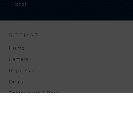
tarief
SITEMAP
Home
Kamers
Impressie
Deals
Restaurants & Bars
Meetings & Events
Spa & Fitness
Onze Geschiedenis