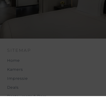
SITEMAP
Home
Kamers
Impressie
Deals
Restaurants & Bars
Meetings & Events