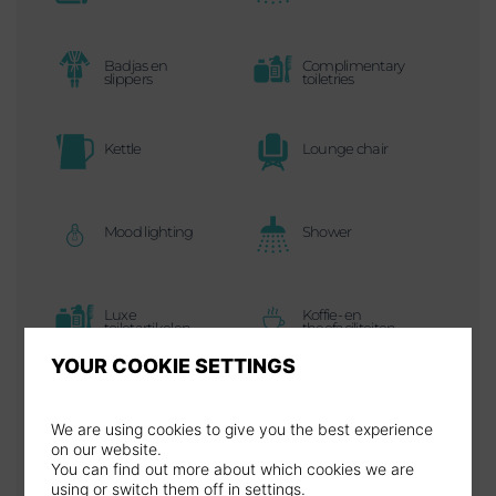
Badjas en
Complimentary
slippers
toiletries
Kettle
Lounge chair
Mood lighting
Shower
Luxe
Koffie- en
toiletartikelen
theefaciliteiten
YOUR COOKIE SETTINGS
Wi-Fi
Strijkijzer en
strijkplank
We are using cookies to give you the best experience
on our website.
You can find out more about which cookies we are
Föhn
Airconditioning
using or switch them off in
settings
.